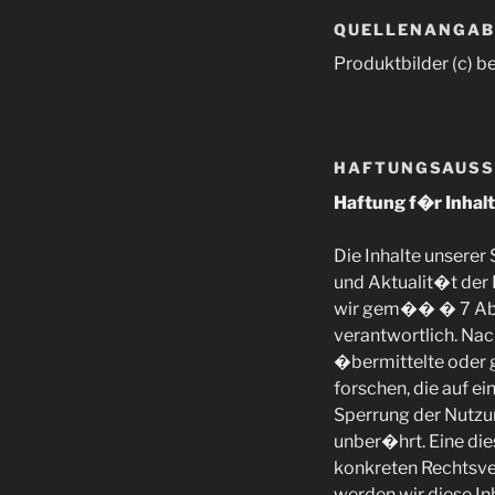
QUELLENANGABE
Produktbilder (c) be
HAFTUNGSAUSS
Haftung f�r Inhal
Die Inhalte unserer
und Aktualit�t der
wir gem�� � 7 Abs.
verantwortlich. Nac
�bermittelte oder
forschen, die auf e
Sperrung der Nutzu
unber�hrt. Eine die
konkreten Rechtsve
werden wir diese I