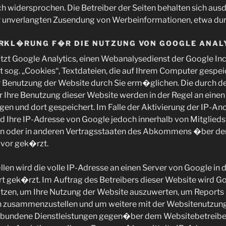
h widersprochen. Die Betreiber der Seiten behalten sich aus
der unverlangten Zusendung von Werbeinformationen, etwa dur
RKL�RUNG F�R DIE NUTZUNG VON GOOGLE ANAL
zt Google Analytics, einen Webanalysedienst der Google Inc
 sog. „Cookies“, Textdateien, die auf Ihrem Computer gespe
er Benutzung der Website durch Sie erm�glichen. Die durch d
 Ihre Benutzung dieser Website werden in der Regel an eine
en und dort gespeichert. Im Falle der Aktivierung der IP-An
d Ihre IP-Adresse von Google jedoch innerhalb von Mitglieds
n oder in anderen Vertragsstaaten des Abkommens �ber d
vor gek�rzt.
en wird die volle IP-Adresse an einen Server von Google in
t gek�rzt. Im Auftrag des Betreibers dieser Website wird G
tzen, um Ihre Nutzung der Website auszuwerten, um Reports
 zusammenzustellen und um weitere mit der Websitenutzung
rbundene Dienstleistungen gegen�ber dem Websitebetreiber 