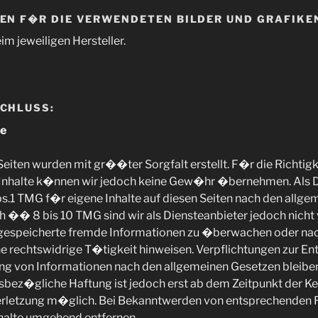
N F�R DIE VERWENDETEN BILDER UND GRAFIKE
im jeweiligen Hersteller.
CHLUSS:
te
 Seiten wurden mit gr��ter Sorgfalt erstellt. F�r die Richtigk
 Inhalte k�nnen wir jedoch keine Gew�hr �bernehmen. Als D
1 TMG f�r eigene Inhalte auf diesen Seiten nach den allge
h �� 8 bis 10 TMG sind wir als Diensteanbieter jedoch nicht v
 gespeicherte fremde Informationen zu �berwachen oder n
ine rechtswidrige T�tigkeit hinweisen. Verpflichtungen zur E
ng von Informationen nach den allgemeinen Gesetzen bleibe
sbez�gliche Haftung ist jedoch erst ab dem Zeitpunkt der Ke
rletzung m�glich. Bei Bekanntwerden von entsprechenden 
nhalte umgehend entfernen.