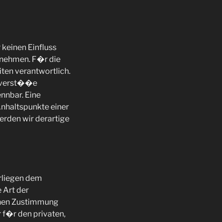
 keinen Einfluss
rnehmen. F�r die
eiten verantwortlich.
tsverst��e
nnbar. Eine
Anhaltspunkte einer
rden wir derartige
erliegen dem
 Art der
chen Zustimmung
 f�r den privaten,