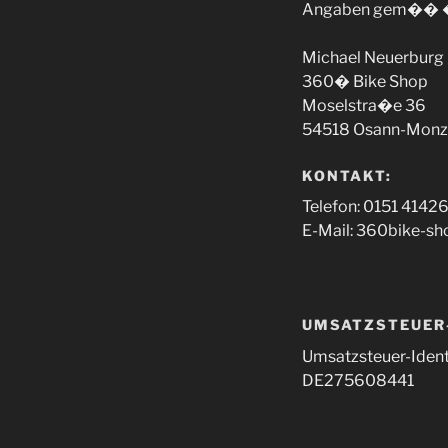
Angaben gem�� �
Michael Neuerburg
360� Bike Shop
Moselstra�e 36
54518 Osann-Monz
KONTAKT:
Telefon: 0151 414
E-Mail: 360bike-s
UMSATZSTEUER-
Umsatzsteuer-Iden
DE275608441