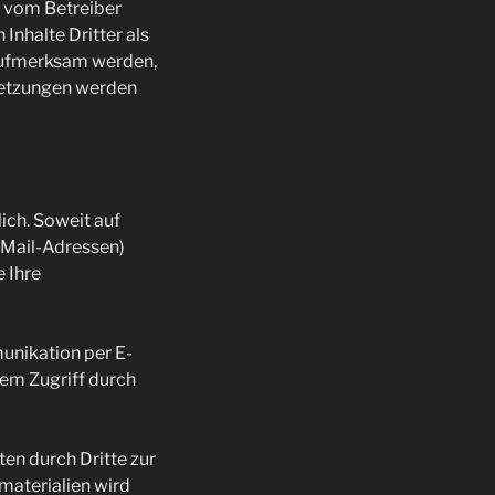
t vom Betreiber
Inhalte Dritter als
 aufmerksam werden,
letzungen werden
ch. Soweit auf
eMail-Adressen)
e Ihre
unikation per E-
dem Zugriff durch
en durch Dritte zur
aterialien wird