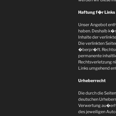
Haftung f�r Links
Unser Angebot enth�
haben. Deshalb k�n
Inhalte der verlinkt
Die verlinkten Sei
�berpr�ft. Rechtswi
permanente inhaltli
Rechtsverletzung n
Links umgehend ent
Urheberrecht
Die durch die Seite
deutschen Urheberre
Verwertung au�erha
des jeweiligen Auto