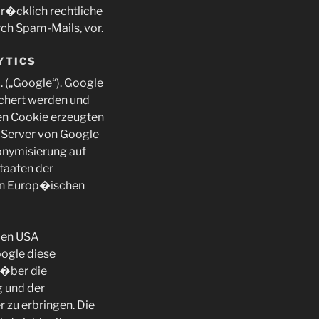
dr�cklich rechtliche
ch Spam-Mails, vor.
YTICS
. („Google“). Google
ichert werden und
en Cookie erzeugten
n Server von Google
onymisierung auf
taaten der
en Europ�ischen
 den USA
oogle diese
 �ber die
 und der
zu erbringen. Die