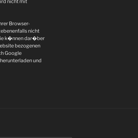
rd nicht mit
hrer Browser-
gebenenfalls nicht
Sie k�nnen dar�ber
Website bezogenen
rch Google
 herunterladen und