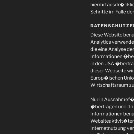
hiermit ausdr�cklic
Schritte im Falle 
DATENSCHUTZE
Diese Website benut
Analytics verwendet
die eine Analyse d
Informationen �ber
in den USA �bertrag
dieser Webseite wir
Europ�ischen Unio
Wirtschaftsraum zu
Nur in Ausnahmef�ll
�bertragen und dor
Informationen benu
Websiteaktivit�ten
Internetnutzung ve