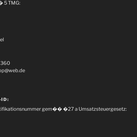
 5 TMG:
el
26360
hop@web.de
ID:
tifikationsnummer gem�� �27 a Umsatzsteuergesetz: