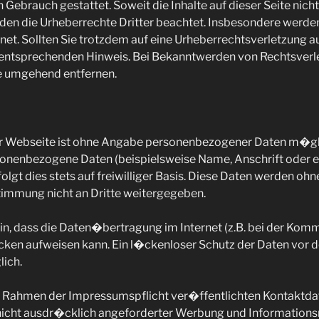
 Gebrauch gestattet. Soweit die Inhalte auf dieser Seite nich
rden die Urheberrechte Dritter beachtet. Insbesondere werden 
net. Sollten Sie trotzdem auf eine Urheberrechtsverletzung
n entsprechenden Hinweis. Bei Bekanntwerden von Rechtsver
te umgehend entfernen.
r Webseite ist ohne Angabe personenbezogener Daten m�gli
sonenbezogene Daten (beispielsweise Name, Anschrift oder 
lgt dies stets auf freiwilliger Basis. Diese Daten werden ohn
immung nicht an Dritte weitergegeben.
in, dass die Daten�bertragung im Internet (z.B. bei der Komm
cken aufweisen kann. Ein l�ckenloser Schutz der Daten vor 
lich.
 Rahmen der Impressumspflicht ver�ffentlichten Kontaktdat
cht ausdr�cklich angeforderter Werbung und Informationsm