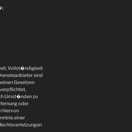
N:
eit, Vollst�ndigkeit
iensteanbieter sind
meinen Gesetzen
erpflichtet,
ach Umst�nden zu
ntfernung oder
n hiervon
nntnis einer
Rechtsverletzungen